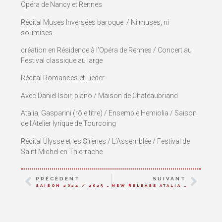
Opéra de Nancy et Rennes
Récital Muses Inversées baroque / Ni muses, ni
soumises
création en Résidence à l’Opéra de Rennes / Concert au
Festival classique au large
Récital Romances et Lieder
Avec Daniel Isoir, piano / Maison de Chateaubriand
Atalia, Gasparini (rôle titre) / Ensemble Hemiolia / Saison
de l’Atelier lyrique de Tourcoing
Récital Ulysse et les Sirènes / L’Assemblée / Festival de
Saint Michel en Thierrache
PRÉCÉDENT
SUIVANT
SAISON 2024 / 2025 : ARMIDA, AGRIPPINA, POPPEA, MINERVA, CÉPHISE, L’ENFANT, IPHISE
NEW RELEASE ATALIA / GASPARINI