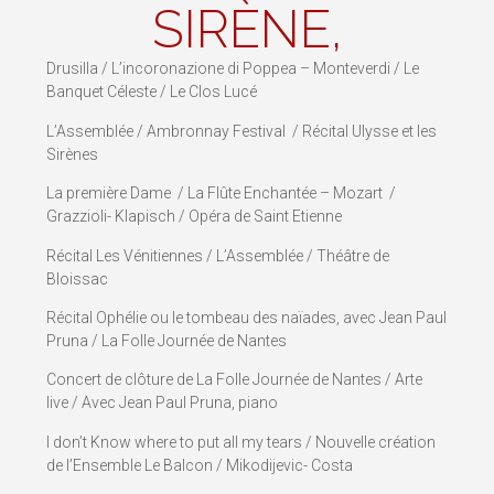
SIRÈNE,
Drusilla / L’incoronazione di Poppea – Monteverdi / Le
Banquet Céleste / Le Clos Lucé
L’Assemblée / Ambronnay Festival / Récital Ulysse et les
Sirènes
La première Dame / La Flûte Enchantée – Mozart /
Grazzioli- Klapisch / Opéra de Saint Etienne
Récital Les Vénitiennes / L’Assemblée / Théâtre de
Bloissac
Récital Ophélie ou le tombeau des naïades, avec Jean Paul
Pruna / La Folle Journée de Nantes
Concert de clôture de La Folle Journée de Nantes / Arte
live / Avec Jean Paul Pruna, piano
I don’t Know where to put all my tears / Nouvelle création
de l’Ensemble Le Balcon / Mikodijevic- Costa