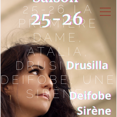
25-26 LA
PREMIÈRE
DAME,
ATALIA,
DRUSILLA,
DEIFOBE, UNE
SIRÈNE,