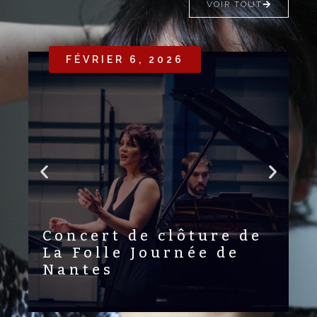
VOIR TOUT
FÉVRIER 6, 2026
Concert de clôture de
L
La Folle Journée de
V
Nantes
A