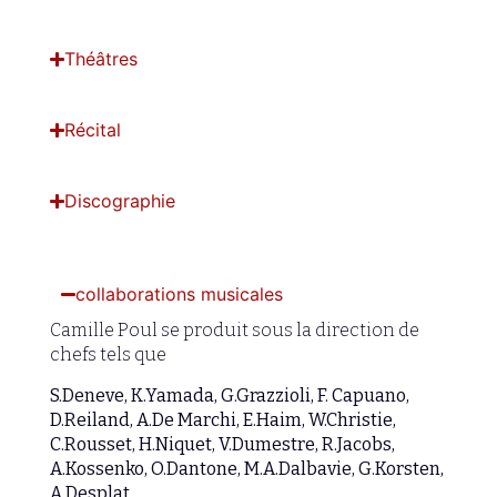
Théâtres
Récital
Discographie
collaborations musicales
Camille Poul se produit sous la direction de
chefs tels que
S.Deneve, K.Yamada, G.Grazzioli, F. Capuano,
D.Reiland, A.De Marchi, E.Haim, W.Christie,
C.Rousset, H.Niquet, V.Dumestre, R.Jacobs,
A.Kossenko, O.Dantone, M.A.Dalbavie, G.Korsten,
A.Desplat…