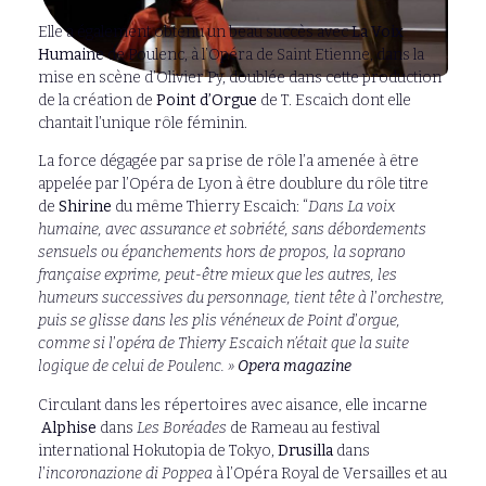
Elle a également obtenu un beau succès avec
La Voix
Humaine
de Poulenc, à l’Opéra de Saint Etienne, dans la
mise en scène d’Olivier Py, doublée dans cette production
de la création de
Point d’Orgue
de T. Escaich dont elle
chantait l’unique rôle féminin.
La force dégagée par sa prise de rôle l’a amenée à être
appelée par l’Opéra de Lyon à être doublure du rôle titre
de
Shirine
du même Thierry Escaich: “
Dans La voix
humaine, avec assurance et sobriété, sans débordements
sensuels ou épanchements hors de propos, la soprano
française exprime, peut-être mieux que les autres, les
humeurs successives du personnage, tient tête à l
’
orchestre,
puis se glisse dans les plis vénéneux de Point d
’
orgue,
comme si l
’
opéra de Thierry Escaich n’était que la suite
logique de celui de Poulenc. »
Opera magazine
Circulant dans les répertoires avec aisance, elle incarne
Alphise
dans
Les Boréades
de Rameau au festival
international Hokutopia de Tokyo,
Drusilla
dans
l
’
incoronazione di Poppea
à l’Opéra Royal de Versailles et au