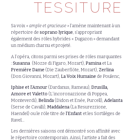
TESSITURE
Sa voix
« ample et gracieuse »
l’amène maintenant à un
répertoire de
soprano lyrique
, s’appropriant
également des rôles hybrides « Dugazon » demandant
un médium charnu et projeté.
A l’opéra, citons parmi ses prises de rôles marquantes
:
Susanna
(Nozze di Figaro, Mozart),
Pamina
et La
Première Dame
(Die Zauberflöte, Mozart),
Zerlina
(Don Giovanni, Mozart),
La Voix Humaine
de Poulenc,
Iphise et l’Amour
(Dardanus, Rameau),
Drusilla,
Amore et Valetto
(L’incoronazzione di Poppea,
Monteverdi),
Belinda
(Didon et Enée, Purcell),
Adelanta
(Serse de Cavalli),
Maddalena
(La Resurezzione,
Haendel) ou le rôle titre de
l’Enfant
et les Sortilèges de
Ravel…
Les dernières saisons ont démontré son affinité avec
le répertoire contemporain. Ainsi, l’artiste a fait des