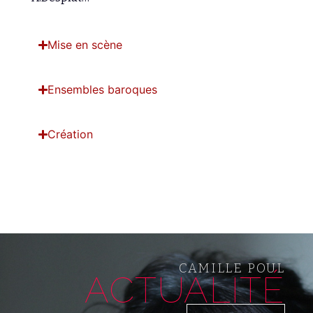
Mise en scène
Ensembles baroques
Création
CAMILLE POUL
ACTUALITÉ