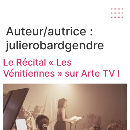
Auteur/autrice :
julierobardgendre
Le Récital « Les
Vénitiennes » sur Arte TV !