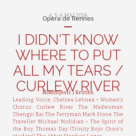
4, 5, 6 MAI 2026
Opéra de Rennes
I DIDN'T KNOW
WHERE TO PUT
ALL MY TEARS /
CURLEW RIVER
Nikodijević | Britten
Leading Voice, Chelsea Lehnea • Women’s
Chorus Curlew River The Madwoman
Zhengyi Bai The Ferryman Mark Stone The
Traveller Michael Mofidian • The Spirit of
the Boy, Thomas Day (Trinity Boys Choir’s