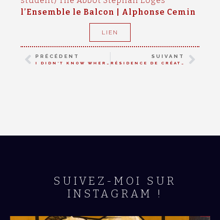
student) The Abbot Stephan Loges
l’Ensemble le Balcon | Alphonse Cemin
LIEN
PRÉCÉDENT
SUIVANT
I DIDN’T KNOW WHERE TO PUT ALL MY TEARS / CURLEW RIVER
RÉSIDENCE DE CRÉATION | MUSES INVERSÉES
SUIVEZ-MOI SUR
INSTAGRAM !