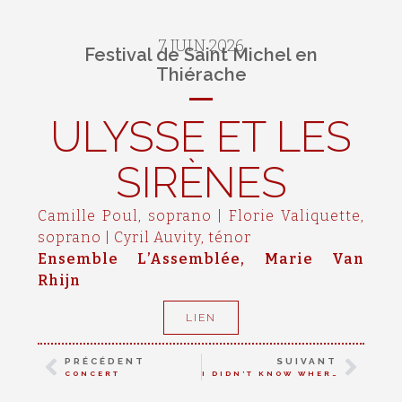
7 JUIN 2026
Festival de Saint Michel en
Thiérache
ULYSSE ET LES
SIRÈNES
Camille Poul, soprano | Florie Valiquette,
soprano | Cyril Auvity, ténor
Ensemble L’Assemblée, Marie Van
Rhijn
LIEN
PRÉCÉDENT
SUIVANT
CONCERT
I DIDN’T KNOW WHERE TO PUT ALL MY TEARS / CURLEW RIVER