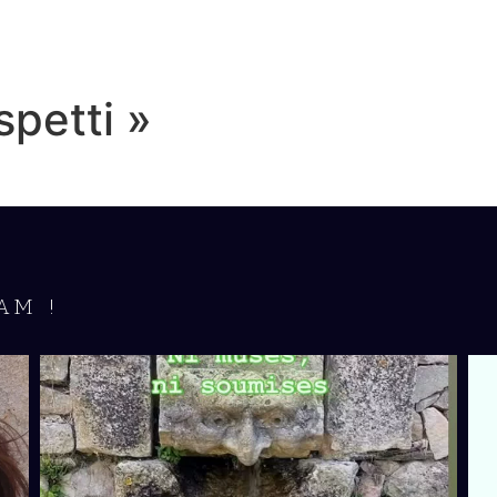
spetti »
AM !